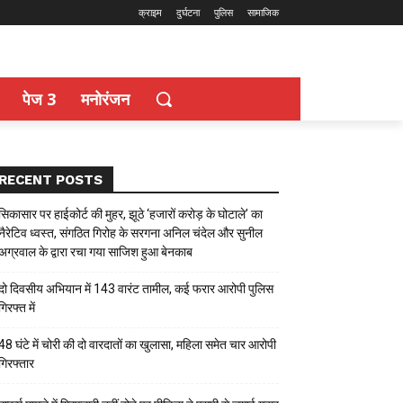
क्राइम
दुर्घटना
पुलिस
सामाजिक
पेज 3
मनोरंजन
RECENT POSTS
सिकासार पर हाईकोर्ट की मुहर, झूठे ‘हजारों करोड़ के घोटाले’ का
नैरेटिव ध्वस्त, संगठित गिरोह के सरगना अनिल चंदेल और सुनील
अग्रवाल के द्वारा रचा गया साजिश हुआ बेनकाब
दो दिवसीय अभियान में 143 वारंट तामील, कई फरार आरोपी पुलिस
गिरफ्त में
48 घंटे में चोरी की दो वारदातों का खुलासा, महिला समेत चार आरोपी
गिरफ्तार