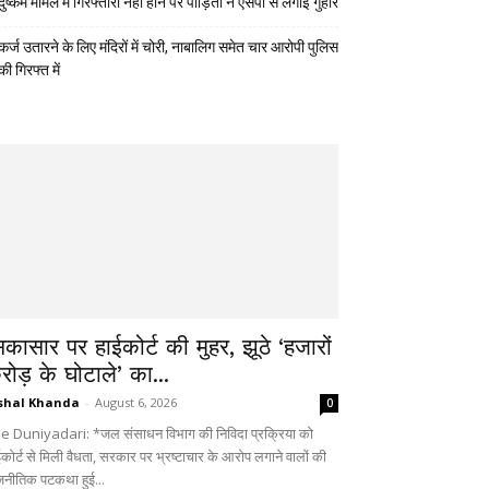
दुष्कर्म मामले में गिरफ्तारी नहीं होने पर पीड़िता ने एसपी से लगाई गुहार
कर्ज उतारने के लिए मंदिरों में चोरी, नाबालिग समेत चार आरोपी पुलिस
की गिरफ्त में
िकासार पर हाईकोर्ट की मुहर, झूठे ‘हजारों
रोड़ के घोटाले’ का...
shal Khanda
-
August 6, 2026
0
e Duniyadari: *जल संसाधन विभाग की निविदा प्रक्रिया को
ईकोर्ट से मिली वैधता, सरकार पर भ्रष्टाचार के आरोप लगाने वालों की
जनीतिक पटकथा हुई...