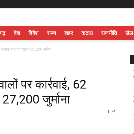
सगढ़
देश
विदेश
राज्य
शहर
कटाक्ष
राजनीति
खेल
62 चालान काटकर वसूला ₹27,200 जुर्माना
ालों पर कार्रवाई, 62
27,200 जुर्माना
41