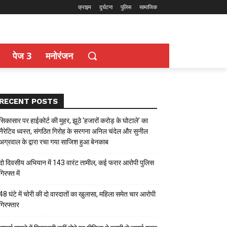
क्राइम
दुर्घटना
पुलिस
सामाजिक
पेज 3
मनोरंजन
RECENT POSTS
सिकासार पर हाईकोर्ट की मुहर, झूठे ‘हजारों करोड़ के घोटाले’ का
नैरेटिव ध्वस्त, संगठित गिरोह के सरगना अनिल चंदेल और सुनील
अग्रवाल के द्वारा रचा गया साजिश हुआ बेनकाब
दो दिवसीय अभियान में 143 वारंट तामील, कई फरार आरोपी पुलिस
गिरफ्त में
48 घंटे में चोरी की दो वारदातों का खुलासा, महिला समेत चार आरोपी
गिरफ्तार