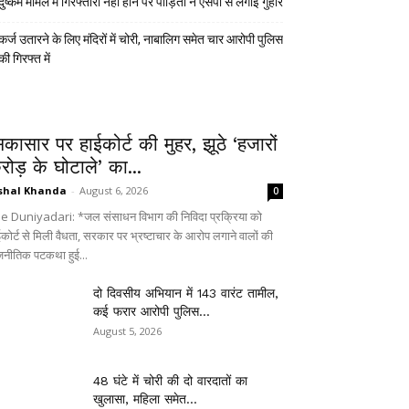
दुष्कर्म मामले में गिरफ्तारी नहीं होने पर पीड़िता ने एसपी से लगाई गुहार
कर्ज उतारने के लिए मंदिरों में चोरी, नाबालिग समेत चार आरोपी पुलिस
की गिरफ्त में
िकासार पर हाईकोर्ट की मुहर, झूठे ‘हजारों
रोड़ के घोटाले’ का...
shal Khanda
-
August 6, 2026
0
e Duniyadari: *जल संसाधन विभाग की निविदा प्रक्रिया को
ईकोर्ट से मिली वैधता, सरकार पर भ्रष्टाचार के आरोप लगाने वालों की
जनीतिक पटकथा हुई...
दो दिवसीय अभियान में 143 वारंट तामील,
कई फरार आरोपी पुलिस...
August 5, 2026
48 घंटे में चोरी की दो वारदातों का
खुलासा, महिला समेत...