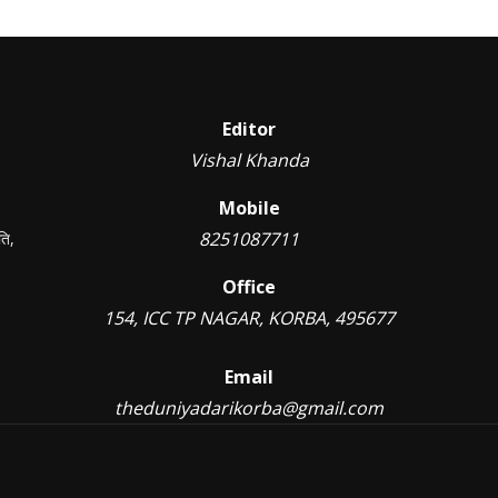
Editor
Vishal Khanda
Mobile
8251087711
ति,
Office
154, ICC TP NAGAR, KORBA, 495677
Email
theduniyadarikorba@gmail.com