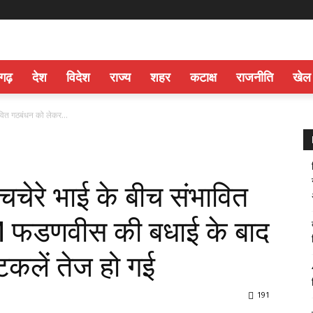
सगढ़
देश
विदेश
राज्य
शहर
कटाक्ष
राजनीति
खेल
वित गठबंधन को लेकर...
चेरे भाई के बीच संभावित
 फडणवीस की बधाई के बाद
अटकलें तेज हो गई
191