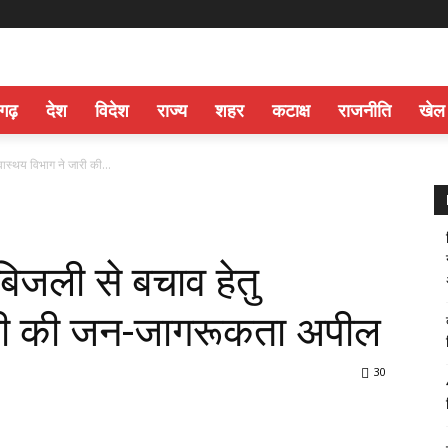
सगढ़
देश
विदेश
राज्य
शहर
कटाक्ष
राजनीति
खेल
वास्थय विभाग ने जारी की...
बिजली से बचाव हेतु
जारी की जन-जागरूकता अपील
30