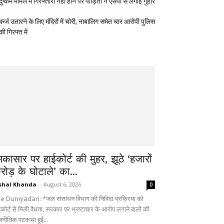
दुष्कर्म मामले में गिरफ्तारी नहीं होने पर पीड़िता ने एसपी से लगाई गुहार
कर्ज उतारने के लिए मंदिरों में चोरी, नाबालिग समेत चार आरोपी पुलिस
की गिरफ्त में
िकासार पर हाईकोर्ट की मुहर, झूठे ‘हजारों
रोड़ के घोटाले’ का...
shal Khanda
-
August 6, 2026
0
e Duniyadari: *जल संसाधन विभाग की निविदा प्रक्रिया को
ईकोर्ट से मिली वैधता, सरकार पर भ्रष्टाचार के आरोप लगाने वालों की
जनीतिक पटकथा हुई...