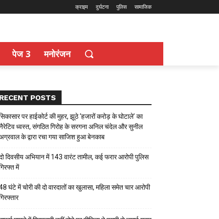
क्राइम
दुर्घटना
पुलिस
सामाजिक
पेज 3
मनोरंजन
RECENT POSTS
सिकासार पर हाईकोर्ट की मुहर, झूठे ‘हजारों करोड़ के घोटाले’ का
नैरेटिव ध्वस्त, संगठित गिरोह के सरगना अनिल चंदेल और सुनील
अग्रवाल के द्वारा रचा गया साजिश हुआ बेनकाब
दो दिवसीय अभियान में 143 वारंट तामील, कई फरार आरोपी पुलिस
गिरफ्त में
48 घंटे में चोरी की दो वारदातों का खुलासा, महिला समेत चार आरोपी
गिरफ्तार