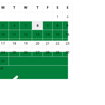
M
T
W
T
F
S
S
1
2
3
4
5
6
7
8
9
10
11
12
13
14
15
16
17
18
19
20
21
22
23
24
25
26
27
28
29
30
31
Jul