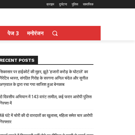
क्राइम
दुर्घटना
पुलिस
सामाजिक
पेज 3
मनोरंजन
RECENT POSTS
सिकासार पर हाईकोर्ट की मुहर, झूठे ‘हजारों करोड़ के घोटाले’ का
नैरेटिव ध्वस्त, संगठित गिरोह के सरगना अनिल चंदेल और सुनील
अग्रवाल के द्वारा रचा गया साजिश हुआ बेनकाब
दो दिवसीय अभियान में 143 वारंट तामील, कई फरार आरोपी पुलिस
गिरफ्त में
48 घंटे में चोरी की दो वारदातों का खुलासा, महिला समेत चार आरोपी
गिरफ्तार