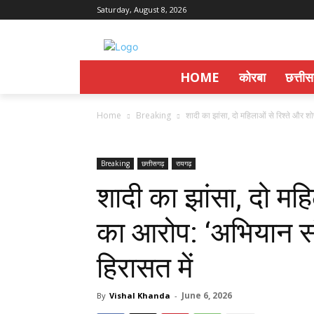
Saturday, August 8, 2026
HOME
कोरबा
छत्ती
Home
Breaking
शादी का झांसा, दो महिलाओं से रिश्ते और 
Breaking
छत्तीसगढ़
रायगढ़
शादी का झांसा, दो मह
का आरोप: ‘अभियान संव
हिरासत में
June 6, 2026
By
Vishal Khanda
-