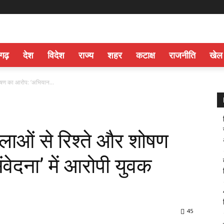
सगढ़
देश
विदेश
राज्य
शहर
कटाक्ष
राजनीति
खेल
शोषण का आरोप: ‘अभियान...
िलाओं से रिश्ते और शोषण
ेदना’ में आरोपी युवक
45