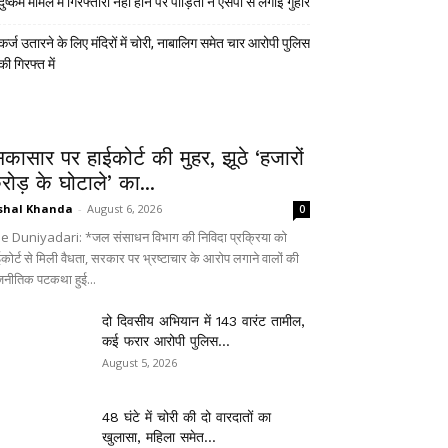
दुष्कर्म मामले में गिरफ्तारी नहीं होने पर पीड़िता ने एसपी से लगाई गुहार
कर्ज उतारने के लिए मंदिरों में चोरी, नाबालिग समेत चार आरोपी पुलिस
की गिरफ्त में
िकासार पर हाईकोर्ट की मुहर, झूठे ‘हजारों
रोड़ के घोटाले’ का...
shal Khanda
-
August 6, 2026
0
e Duniyadari: *जल संसाधन विभाग की निविदा प्रक्रिया को
ईकोर्ट से मिली वैधता, सरकार पर भ्रष्टाचार के आरोप लगाने वालों की
जनीतिक पटकथा हुई...
दो दिवसीय अभियान में 143 वारंट तामील,
कई फरार आरोपी पुलिस...
August 5, 2026
48 घंटे में चोरी की दो वारदातों का
खुलासा, महिला समेत...