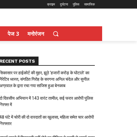
क्राइम
दुर्घटना
पुलिस
सामाजिक
पेज 3
मनोरंजन
RECENT POSTS
सिकासार पर हाईकोर्ट की मुहर, झूठे ‘हजारों करोड़ के घोटाले’ का
नैरेटिव ध्वस्त, संगठित गिरोह के सरगना अनिल चंदेल और सुनील
अग्रवाल के द्वारा रचा गया साजिश हुआ बेनकाब
दो दिवसीय अभियान में 143 वारंट तामील, कई फरार आरोपी पुलिस
गिरफ्त में
48 घंटे में चोरी की दो वारदातों का खुलासा, महिला समेत चार आरोपी
गिरफ्तार