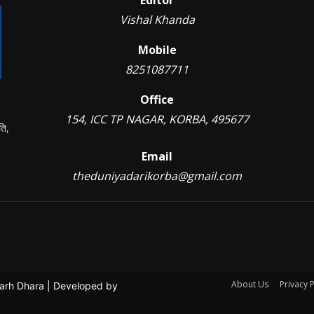
Vishal Khanda
Mobile
8251087711
Office
154, ICC TP NAGAR, KORBA, 495677
ति,
Email
theduniyadarikorba@gmail.com
About Us
Privacy P
garh Dhara | Developed by