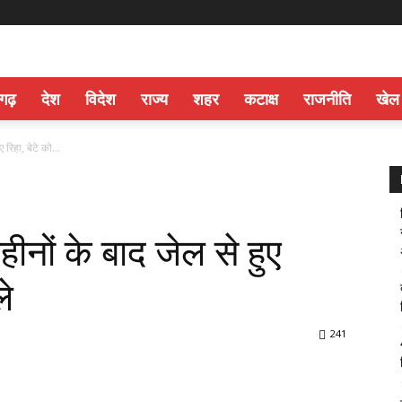
सगढ़
देश
विदेश
राज्य
शहर
कटाक्ष
राजनीति
खेल
 रिहा, बेटे को...
हीनों के बाद जेल से हुए
ले
241