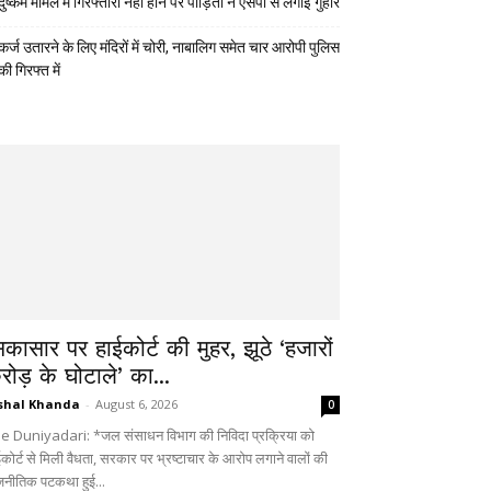
दुष्कर्म मामले में गिरफ्तारी नहीं होने पर पीड़िता ने एसपी से लगाई गुहार
कर्ज उतारने के लिए मंदिरों में चोरी, नाबालिग समेत चार आरोपी पुलिस
की गिरफ्त में
िकासार पर हाईकोर्ट की मुहर, झूठे ‘हजारों
रोड़ के घोटाले’ का...
shal Khanda
-
August 6, 2026
0
e Duniyadari: *जल संसाधन विभाग की निविदा प्रक्रिया को
ईकोर्ट से मिली वैधता, सरकार पर भ्रष्टाचार के आरोप लगाने वालों की
जनीतिक पटकथा हुई...