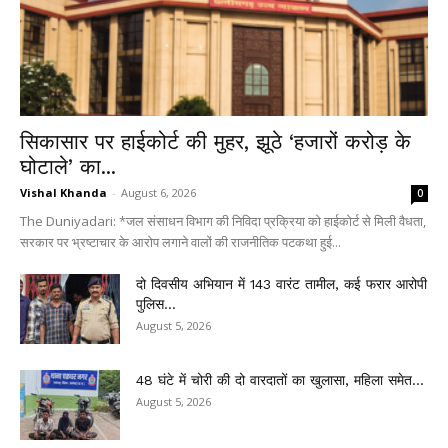
सिकासार पर हाईकोर्ट की मुहर, झूठे ‘हजारों करोड़ के
घोटाले’ का...
Vishal Khanda
-
August 6, 2026
0
The Duniyadari: *जल संसाधन विभाग की निविदा प्रक्रिया को हाईकोर्ट से मिली वैधता,
सरकार पर भ्रष्टाचार के आरोप लगाने वालों की राजनीतिक पटकथा हुई...
दो दिवसीय अभियान में 143 वारंट तामील, कई फरार आरोपी
पुलिस...
August 5, 2026
48 घंटे में चोरी की दो वारदातों का खुलासा, महिला समेत...
August 5, 2026