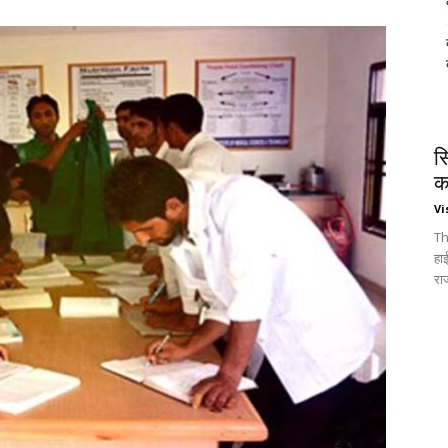
स
क
Vi
Th
हा
रा