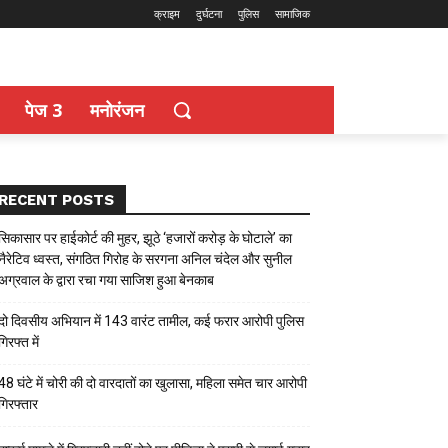
क्राइम
दुर्घटना
पुलिस
सामाजिक
पेज 3
मनोरंजन
RECENT POSTS
सिकासार पर हाईकोर्ट की मुहर, झूठे ‘हजारों करोड़ के घोटाले’ का
नैरेटिव ध्वस्त, संगठित गिरोह के सरगना अनिल चंदेल और सुनील
अग्रवाल के द्वारा रचा गया साजिश हुआ बेनकाब
दो दिवसीय अभियान में 143 वारंट तामील, कई फरार आरोपी पुलिस
गिरफ्त में
48 घंटे में चोरी की दो वारदातों का खुलासा, महिला समेत चार आरोपी
गिरफ्तार