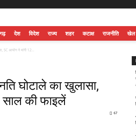
सगढ़
देश
विदेश
राज्य
शहर
कटाक्ष
राजनीति
खेल
ासा, SC आयोग ने मांगी 12...
ोन्नति घोटाले का खुलासा,
 साल की फाइलें
67