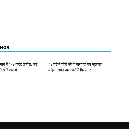
THOR
ान में 143 वारंट तामील, कई
48 घंटे में चोरी की दो वारदातों का खुलासा,
िस गिरफ्त में
महिला समेत चार आरोपी गिरफ्तार