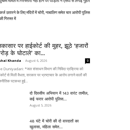
दुष्कर्म मामले में गिरफ्तारी नहीं होने पर पीड़िता ने एसपी से लगाई गुहार
कर्ज उतारने के लिए मंदिरों में चोरी, नाबालिग समेत चार आरोपी पुलिस
की गिरफ्त में
िकासार पर हाईकोर्ट की मुहर, झूठे ‘हजारों
रोड़ के घोटाले’ का...
shal Khanda
-
August 6, 2026
0
e Duniyadari: *जल संसाधन विभाग की निविदा प्रक्रिया को
ईकोर्ट से मिली वैधता, सरकार पर भ्रष्टाचार के आरोप लगाने वालों की
जनीतिक पटकथा हुई...
दो दिवसीय अभियान में 143 वारंट तामील,
कई फरार आरोपी पुलिस...
August 5, 2026
48 घंटे में चोरी की दो वारदातों का
खुलासा, महिला समेत...