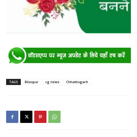
TAGS
Bilaspur
cg news
Chhattisgarh