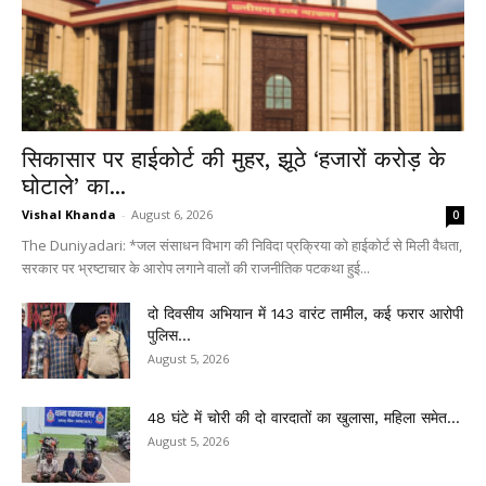
सिकासार पर हाईकोर्ट की मुहर, झूठे ‘हजारों करोड़ के
घोटाले’ का...
Vishal Khanda
-
August 6, 2026
0
The Duniyadari: *जल संसाधन विभाग की निविदा प्रक्रिया को हाईकोर्ट से मिली वैधता,
सरकार पर भ्रष्टाचार के आरोप लगाने वालों की राजनीतिक पटकथा हुई...
दो दिवसीय अभियान में 143 वारंट तामील, कई फरार आरोपी
पुलिस...
August 5, 2026
48 घंटे में चोरी की दो वारदातों का खुलासा, महिला समेत...
August 5, 2026