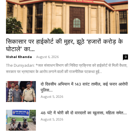
सिकासार पर हाईकोर्ट की मुहर, झूठे ‘हजारों करोड़ के
घोटाले’ का...
Vishal Khanda
-
August 6, 2026
0
The Duniyadari: *जल संसाधन विभाग की निविदा प्रक्रिया को हाईकोर्ट से मिली वैधता,
सरकार पर भ्रष्टाचार के आरोप लगाने वालों की राजनीतिक पटकथा हुई...
दो दिवसीय अभियान में 143 वारंट तामील, कई फरार आरोपी
पुलिस...
August 5, 2026
48 घंटे में चोरी की दो वारदातों का खुलासा, महिला समेत...
August 5, 2026