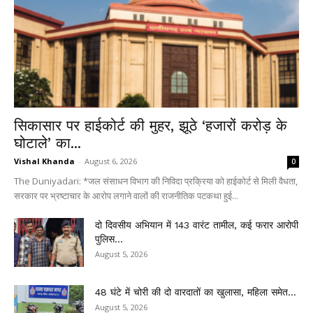
सिकासार पर हाईकोर्ट की मुहर, झूठे ‘हजारों करोड़ के
घोटाले’ का...
Vishal Khanda
-
August 6, 2026
0
The Duniyadari: *जल संसाधन विभाग की निविदा प्रक्रिया को हाईकोर्ट से मिली वैधता,
सरकार पर भ्रष्टाचार के आरोप लगाने वालों की राजनीतिक पटकथा हुई...
दो दिवसीय अभियान में 143 वारंट तामील, कई फरार आरोपी
पुलिस...
August 5, 2026
48 घंटे में चोरी की दो वारदातों का खुलासा, महिला समेत...
August 5, 2026