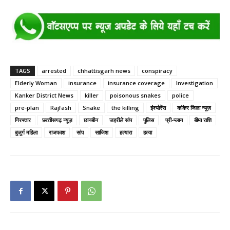
TAGS
arrested
chhattisgarh news
conspiracy
Elderly Woman
insurance
insurance coverage
Investigation
Kanker District News
killer
poisonous snakes
police
pre-plan
Rajfash
Snake
the killing
इंश्‍योरेंस
कांकेर जिला न्यूज़
गिरफ्तार
छत्‍तीसगढ़ न्यूज़
छानबीन
जहरीले सांप
पुलिस
प्री-प्‍लान
बीमा राशि
बुजुर्ग महिला
राजफाश
सांप
साजिश
हत्यारा
हत्‍या