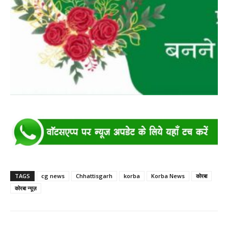
TAGS
cg news
Chhattisgarh
korba
Korba News
कोरबा
कोरबा न्यूज़