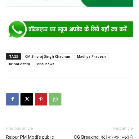
TAGS
CM Shivraj Singh Chauhan
Madhya Pradesh
urinal victim
viral news
Previous article
Next article
Raipur PM Modi’s public
CG Breaking: एंटी करप्शन ब्यूरो ने