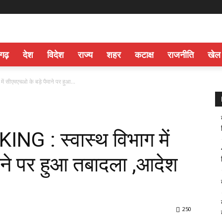
सगढ़
देश
विदेश
राज्य
शहर
कटाक्ष
राजनीति
खेल
सीएमएचओ के बड़े पैमाने पर हुआ...
 : स्वास्थ विभाग में
ाने पर हुआ तबादला ,आदेश
250