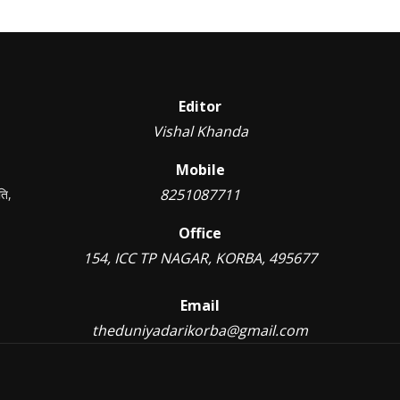
Editor
Vishal Khanda
Mobile
8251087711
ति,
Office
154, ICC TP NAGAR, KORBA, 495677
Email
theduniyadarikorba@gmail.com