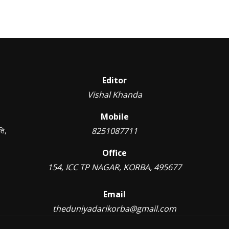
Editor
Vishal Khanda
Mobile
8251087711
ति,
Office
154, ICC TP NAGAR, KORBA, 495677
Email
theduniyadarikorba@gmail.com