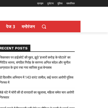
क्राइम
दुर्घटना
पुलिस
सामाजिक
पेज 3
मनोरंजन
RECENT POSTS
सिकासार पर हाईकोर्ट की मुहर, झूठे ‘हजारों करोड़ के घोटाले’ का
नैरेटिव ध्वस्त, संगठित गिरोह के सरगना अनिल चंदेल और सुनील
अग्रवाल के द्वारा रचा गया साजिश हुआ बेनकाब
दो दिवसीय अभियान में 143 वारंट तामील, कई फरार आरोपी पुलिस
गिरफ्त में
48 घंटे में चोरी की दो वारदातों का खुलासा, महिला समेत चार आरोपी
गिरफ्तार