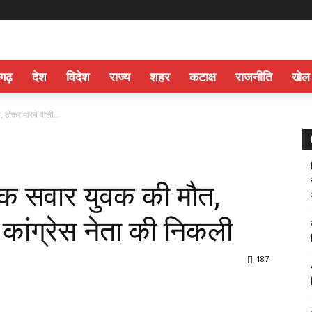
सगढ़
देश
विदेश
राज्य
शहर
कटाक्ष
राजनीति
खेल
 ठोकर मारने वाली...
इक सवार युवक की मौत,
कांग्रेस नेता की निकली
187