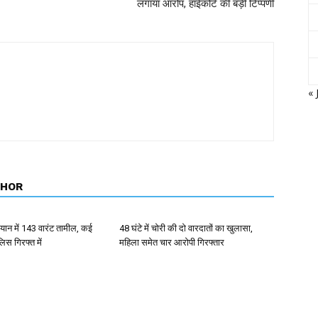
लगाया आरोप, हाईकोर्ट की बड़ी टिप्पणी
« 
THOR
ान में 143 वारंट तामील, कई
48 घंटे में चोरी की दो वारदातों का खुलासा,
िस गिरफ्त में
महिला समेत चार आरोपी गिरफ्तार