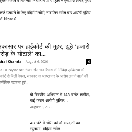
दुष्कर्म मामले में गिरफ्तारी नहीं होने पर पीड़िता ने एसपी से लगाई गुहार
कर्ज उतारने के लिए मंदिरों में चोरी, नाबालिग समेत चार आरोपी पुलिस
की गिरफ्त में
िकासार पर हाईकोर्ट की मुहर, झूठे ‘हजारों
रोड़ के घोटाले’ का...
shal Khanda
-
August 6, 2026
0
e Duniyadari: *जल संसाधन विभाग की निविदा प्रक्रिया को
ईकोर्ट से मिली वैधता, सरकार पर भ्रष्टाचार के आरोप लगाने वालों की
जनीतिक पटकथा हुई...
दो दिवसीय अभियान में 143 वारंट तामील,
कई फरार आरोपी पुलिस...
August 5, 2026
48 घंटे में चोरी की दो वारदातों का
खुलासा, महिला समेत...