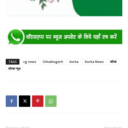
TAGS
cg news
Chhattisgarh
korba
Korba News
कोरबा
कोरबा न्यूज़