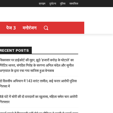
क्राइम
दुर्घटना
पुलिस
सामाजिक
पेज 3
मनोरंजन
RECENT POSTS
सिकासार पर हाईकोर्ट की मुहर, झूठे ‘हजारों करोड़ के घोटाले’ का
नैरेटिव ध्वस्त, संगठित गिरोह के सरगना अनिल चंदेल और सुनील
अग्रवाल के द्वारा रचा गया साजिश हुआ बेनकाब
दो दिवसीय अभियान में 143 वारंट तामील, कई फरार आरोपी पुलिस
गिरफ्त में
48 घंटे में चोरी की दो वारदातों का खुलासा, महिला समेत चार आरोपी
गिरफ्तार