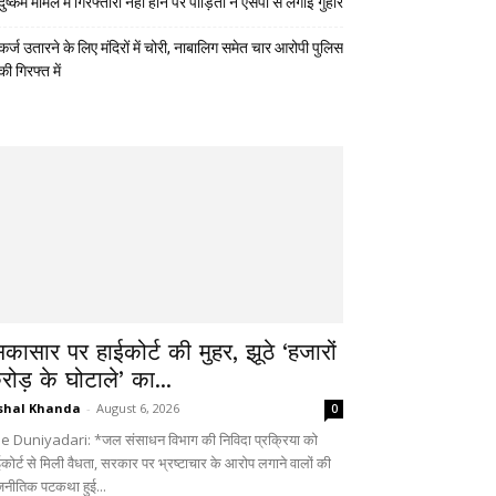
दुष्कर्म मामले में गिरफ्तारी नहीं होने पर पीड़िता ने एसपी से लगाई गुहार
कर्ज उतारने के लिए मंदिरों में चोरी, नाबालिग समेत चार आरोपी पुलिस
की गिरफ्त में
िकासार पर हाईकोर्ट की मुहर, झूठे ‘हजारों
रोड़ के घोटाले’ का...
shal Khanda
-
August 6, 2026
0
e Duniyadari: *जल संसाधन विभाग की निविदा प्रक्रिया को
ईकोर्ट से मिली वैधता, सरकार पर भ्रष्टाचार के आरोप लगाने वालों की
जनीतिक पटकथा हुई...