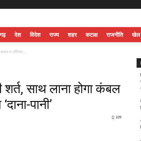
सगढ़
देश
विदेश
राज्य
शहर
कटाक्ष
राजनीति
खेल
 कंबल या तौलिया;...
 शर्त, साथ लाना होगा कंबल
 ‘दाना-पानी’
229