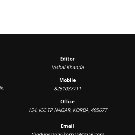
Editor
Vishal Khanda
Mobile
8251087711
ति,
Office
154, ICC TP NAGAR, KORBA, 495677
Email
theduniyadarikorba@gmail.com