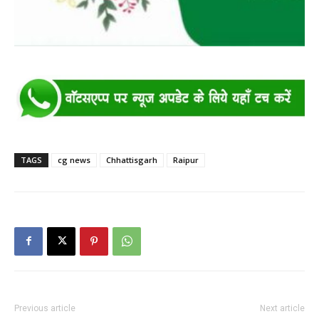
TAGS
cg news
Chhattisgarh
Raipur
Previous article
Next article