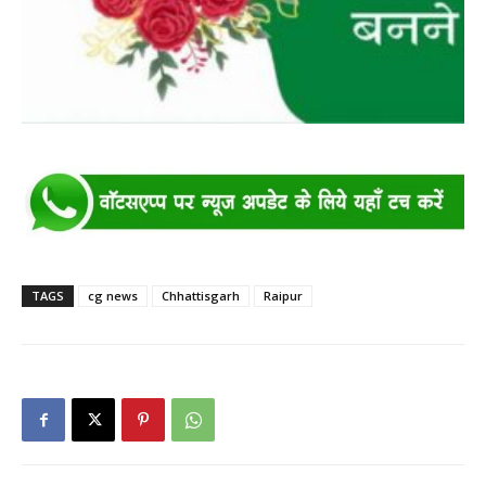
TAGS
cg news
Chhattisgarh
Raipur