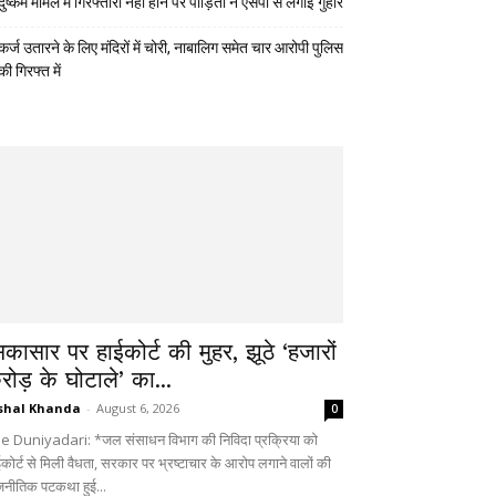
दुष्कर्म मामले में गिरफ्तारी नहीं होने पर पीड़िता ने एसपी से लगाई गुहार
कर्ज उतारने के लिए मंदिरों में चोरी, नाबालिग समेत चार आरोपी पुलिस
की गिरफ्त में
िकासार पर हाईकोर्ट की मुहर, झूठे ‘हजारों
रोड़ के घोटाले’ का...
shal Khanda
-
August 6, 2026
0
e Duniyadari: *जल संसाधन विभाग की निविदा प्रक्रिया को
ईकोर्ट से मिली वैधता, सरकार पर भ्रष्टाचार के आरोप लगाने वालों की
जनीतिक पटकथा हुई...