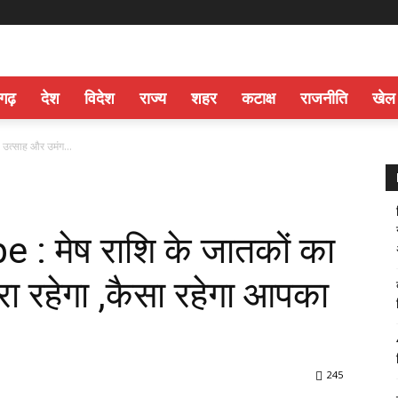
सगढ़
देश
विदेश
राज्य
शहर
कटाक्ष
राजनीति
खेल
उत्साह और उमंग...
: मेष राशि के जातकों का
ा रहेगा ,कैसा रहेगा आपका
245