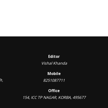
Editor
Vishal Khanda
Mobile
8251087711
ति,
Office
154, ICC TP NAGAR, KORBA, 495677