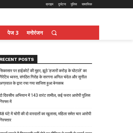
क्राइम
दुर्घटना
पुलिस
सामाजिक
पेज 3
मनोरंजन
RECENT POSTS
सिकासार पर हाईकोर्ट की मुहर, झूठे ‘हजारों करोड़ के घोटाले’ का
नैरेटिव ध्वस्त, संगठित गिरोह के सरगना अनिल चंदेल और सुनील
अग्रवाल के द्वारा रचा गया साजिश हुआ बेनकाब
दो दिवसीय अभियान में 143 वारंट तामील, कई फरार आरोपी पुलिस
गिरफ्त में
48 घंटे में चोरी की दो वारदातों का खुलासा, महिला समेत चार आरोपी
गिरफ्तार