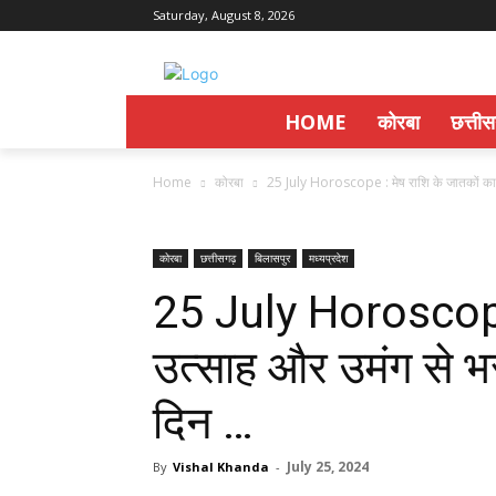
Saturday, August 8, 2026
HOME
कोरबा
छत्ती
Home
कोरबा
25 July Horoscope : मेष राशि के जातकों का 
कोरबा
छत्तीसगढ़
बिलासपुर
मध्यप्रदेश
25 July Horoscope 
उत्साह और उमंग से भर
दिन …
July 25, 2024
By
Vishal Khanda
-