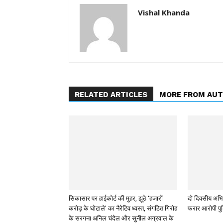
Vishal Khanda
RELATED ARTICLES
MORE FROM AU
सिकासार पर हाईकोर्ट की मुहर, झूठे ‘हजारों
दो दिवसीय अभिय
करोड़ के घोटाले’ का नैरेटिव ध्वस्त, संगठित गिरोह
फरार आरोपी पुल
के सरगना अनिल चंदेल और सुनील अग्रवाल के