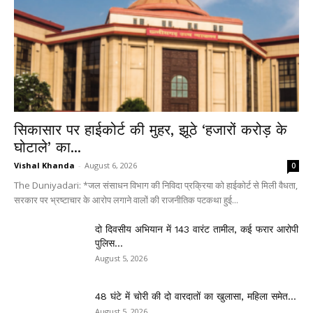
सिकासार पर हाईकोर्ट की मुहर, झूठे ‘हजारों करोड़ के
घोटाले’ का...
Vishal Khanda
-
August 6, 2026
0
The Duniyadari: *जल संसाधन विभाग की निविदा प्रक्रिया को हाईकोर्ट से मिली वैधता,
सरकार पर भ्रष्टाचार के आरोप लगाने वालों की राजनीतिक पटकथा हुई...
दो दिवसीय अभियान में 143 वारंट तामील, कई फरार आरोपी
पुलिस...
August 5, 2026
48 घंटे में चोरी की दो वारदातों का खुलासा, महिला समेत...
August 5, 2026