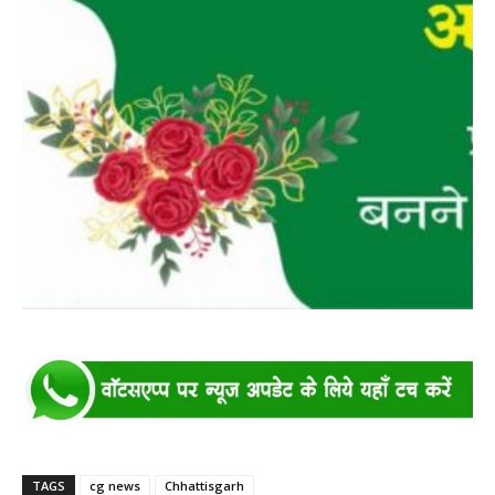
TAGS
cg news
Chhattisgarh