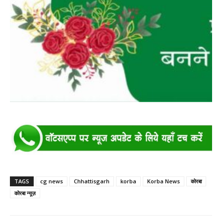
TAGS
cg news
Chhattisgarh
korba
Korba News
कोरबा
कोरबा न्यूज़