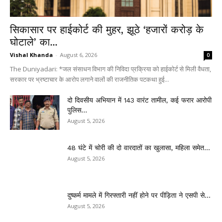
सिकासार पर हाईकोर्ट की मुहर, झूठे ‘हजारों करोड़ के
घोटाले’ का...
Vishal Khanda
-
August 6, 2026
0
The Duniyadari: *जल संसाधन विभाग की निविदा प्रक्रिया को हाईकोर्ट से मिली वैधता,
सरकार पर भ्रष्टाचार के आरोप लगाने वालों की राजनीतिक पटकथा हुई...
दो दिवसीय अभियान में 143 वारंट तामील, कई फरार आरोपी
पुलिस...
August 5, 2026
48 घंटे में चोरी की दो वारदातों का खुलासा, महिला समेत...
August 5, 2026
दुष्कर्म मामले में गिरफ्तारी नहीं होने पर पीड़िता ने एसपी से...
August 5, 2026