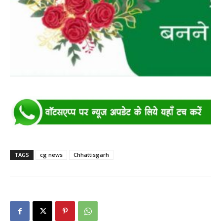
TAGS
cg news
Chhattisgarh