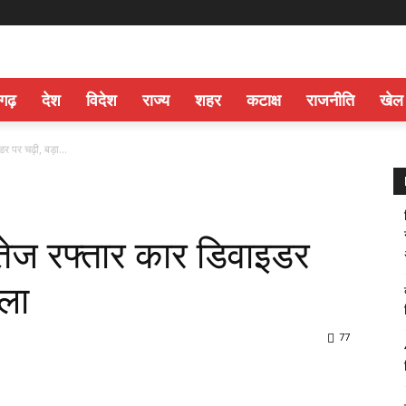
सगढ़
देश
विदेश
राज्य
शहर
कटाक्ष
राजनीति
खेल
र पर चढ़ी, बड़ा...
त तेज रफ्तार कार डिवाइडर
टला
77