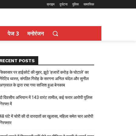
क्राइम
दुर्घटना
पुलिस
सामाजिक
पेज 3
मनोरंजन
RECENT POSTS
सिकासार पर हाईकोर्ट की मुहर, झूठे ‘हजारों करोड़ के घोटाले’ का
नैरेटिव ध्वस्त, संगठित गिरोह के सरगना अनिल चंदेल और सुनील
अग्रवाल के द्वारा रचा गया साजिश हुआ बेनकाब
दो दिवसीय अभियान में 143 वारंट तामील, कई फरार आरोपी पुलिस
गिरफ्त में
48 घंटे में चोरी की दो वारदातों का खुलासा, महिला समेत चार आरोपी
गिरफ्तार