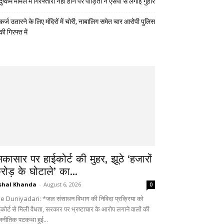
दुष्कर्म मामले में गिरफ्तारी नहीं होने पर पीड़िता ने एसपी से लगाई गुहार
कर्ज उतारने के लिए मंदिरों में चोरी, नाबालिग समेत चार आरोपी पुलिस
की गिरफ्त में
िकासार पर हाईकोर्ट की मुहर, झूठे ‘हजारों
रोड़ के घोटाले’ का...
shal Khanda
-
August 6, 2026
0
e Duniyadari: *जल संसाधन विभाग की निविदा प्रक्रिया को
ईकोर्ट से मिली वैधता, सरकार पर भ्रष्टाचार के आरोप लगाने वालों की
जनीतिक पटकथा हुई...