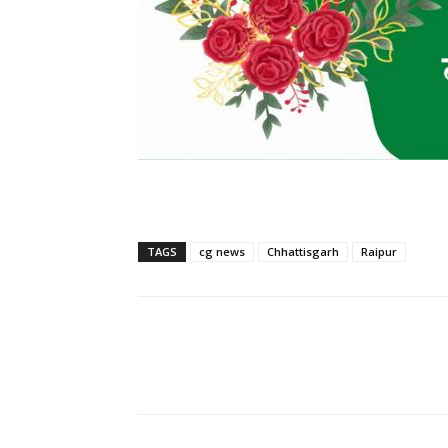
TAGS
cg news
Chhattisgarh
Raipur