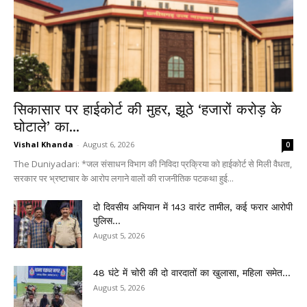
सिकासार पर हाईकोर्ट की मुहर, झूठे ‘हजारों करोड़ के
घोटाले’ का...
Vishal Khanda
-
August 6, 2026
0
The Duniyadari: *जल संसाधन विभाग की निविदा प्रक्रिया को हाईकोर्ट से मिली वैधता,
सरकार पर भ्रष्टाचार के आरोप लगाने वालों की राजनीतिक पटकथा हुई...
दो दिवसीय अभियान में 143 वारंट तामील, कई फरार आरोपी
पुलिस...
August 5, 2026
48 घंटे में चोरी की दो वारदातों का खुलासा, महिला समेत...
August 5, 2026