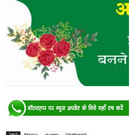
TAGS
Bilaspur
cg news
Chhattisgarh