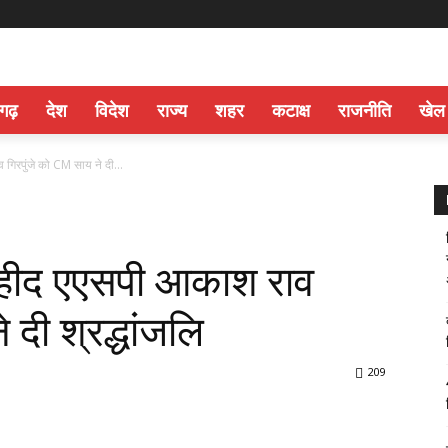
सगढ़
देश
विदेश
राज्य
शहर
कटाक्ष
राजनीति
खेल
रपुंजे को CM साय ने दी...
ीद एएसपी आकाश राव
 दी श्रद्धांजलि
209