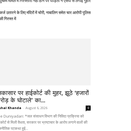
दुष्कर्म मामले में गिरफ्तारी नहीं होने पर पीड़िता ने एसपी से लगाई गुहार
कर्ज उतारने के लिए मंदिरों में चोरी, नाबालिग समेत चार आरोपी पुलिस
की गिरफ्त में
िकासार पर हाईकोर्ट की मुहर, झूठे ‘हजारों
रोड़ के घोटाले’ का...
shal Khanda
-
August 6, 2026
0
e Duniyadari: *जल संसाधन विभाग की निविदा प्रक्रिया को
ईकोर्ट से मिली वैधता, सरकार पर भ्रष्टाचार के आरोप लगाने वालों की
जनीतिक पटकथा हुई...