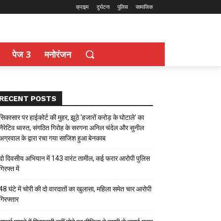
क्राइम
दुर्घटना
पुलिस
सामाजिक
पेज 3
मनोरंजन
RECENT POSTS
सिकासार पर हाईकोर्ट की मुहर, झूठे ‘हजारों करोड़ के घोटाले’ का
नैरेटिव ध्वस्त, संगठित गिरोह के सरगना अनिल चंदेल और सुनील
अग्रवाल के द्वारा रचा गया साजिश हुआ बेनकाब
दो दिवसीय अभियान में 143 वारंट तामील, कई फरार आरोपी पुलिस
गिरफ्त में
48 घंटे में चोरी की दो वारदातों का खुलासा, महिला समेत चार आरोपी
गिरफ्तार