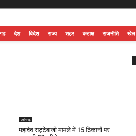
सगढ़
देश
विदेश
राज्य
शहर
कटाक्ष
राजनीति
खेल
छत्तीसगढ़
महादेव सट्टेबाजी मामले में 15 ठिकानों पर