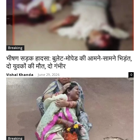
Breaking
भीषण सड़क हादसा: बुलेट-मोपेड की आमने-सामने भिड़ंत,
दो युवकों की मौत, दो गंभीर
Vishal Khanda
-
June 29, 2026
0
Breaking